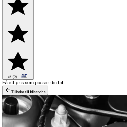
—
/5
(
0
)
Boka däckbyte eller montering inför vintern.
Tillbaka till bilservice