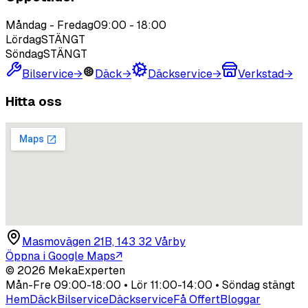
Måndag - Fredag
09:00
-
18:00
Lördag
STÄNGT
Söndag
STÄNGT
Bilservice
→
Däck
→
Däckservice
→
Verkstad
→
Hitta oss
Masmovägen 21B, 143 32 Vårby
Öppna i Google Maps
↗
©
2026
MekaExperten
Mån-Fre 09:00-18:00 • Lör 11:00-14:00 • Söndag stängt
Hem
Däck
Bilservice
Däckservice
Få Offert
Bloggar