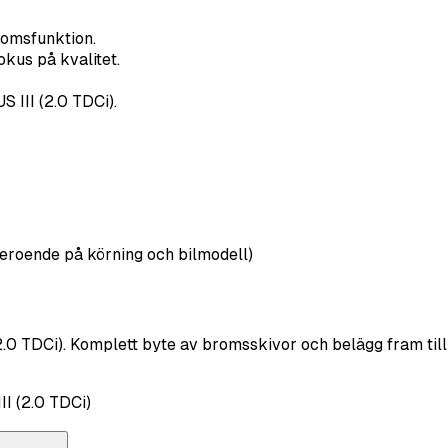
romsfunktion.
kus på kvalitet.
 III (2.0 TDCi).
eroende på körning och bilmodell)
.0 TDCi). Komplett byte av bromsskivor och belägg fram till 
I (2.0 TDCi)