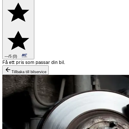
—
/5
(
0
)
Boka däckbyte eller montering inför vintern.
Tillbaka till bilservice