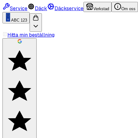
Service
Däck
Däckservice
Verkstad
Om oss
ABC 123
Hitta min beställning