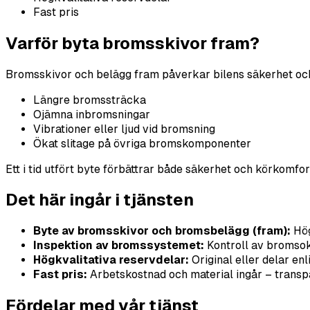
Fast pris
Varför byta bromsskivor fram?
Bromsskivor och belägg fram påverkar bilens säkerhet och b
Längre bromssträcka
Ojämna inbromsningar
Vibrationer eller ljud vid bromsning
Ökat slitage på övriga bromskomponenter
Ett i tid utfört byte förbättrar både säkerhet och körkomfor
Det här ingår i tjänsten
Byte av bromsskivor och bromsbelägg (fram):
Hög
Inspektion av bromssystemet:
Kontroll av bromsok
Högkvalitativa reservdelar:
Original eller delar enl
Fast pris:
Arbetskostnad och material ingår – transpa
Fördelar med vår tjänst