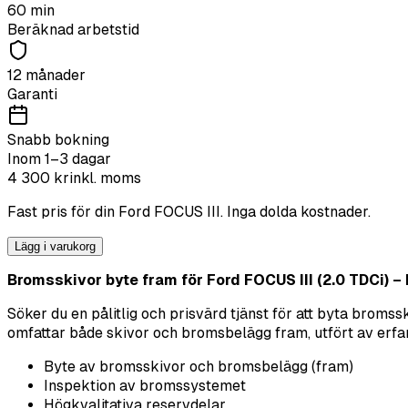
60
min
Beräknad arbetstid
12 månader
Garanti
Snabb bokning
Inom 1–3 dagar
4 300
kr
inkl. moms
Fast pris för din
Ford
FOCUS III
. Inga dolda kostnader.
Lägg i varukorg
Bromsskivor byte fram för Ford FOCUS III (2.0 TDCi) – K
Söker du en pålitlig och prisvärd tjänst för att byta brom
omfattar både skivor och bromsbelägg fram, utfört av erfarna 
Byte av bromsskivor och bromsbelägg (fram)
Inspektion av bromssystemet
Högkvalitativa reservdelar