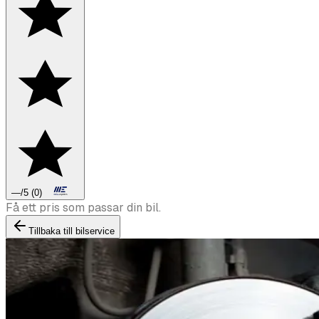
—
/5
(
0
)
Boka däckbyte eller montering inför vintern.
Tillbaka till bilservice