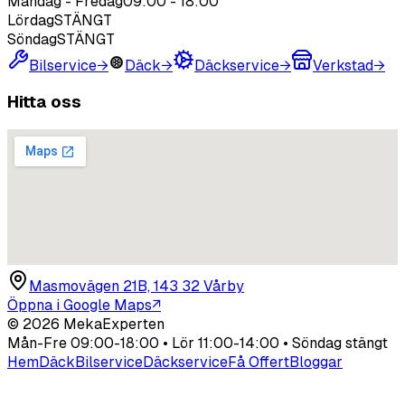
Måndag - Fredag
09:00
-
18:00
Lördag
STÄNGT
Söndag
STÄNGT
Bilservice
→
Däck
→
Däckservice
→
Verkstad
→
Hitta oss
Masmovägen 21B, 143 32 Vårby
Öppna i Google Maps
↗
©
2026
MekaExperten
Mån-Fre 09:00-18:00 • Lör 11:00-14:00 • Söndag stängt
Hem
Däck
Bilservice
Däckservice
Få Offert
Bloggar