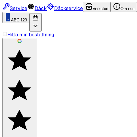
Service
Däck
Däckservice
Verkstad
Om oss
ABC 123
Hitta min beställning