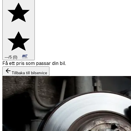
—
/5
(
0
)
Boka däckbyte eller montering inför vintern.
Tillbaka till bilservice