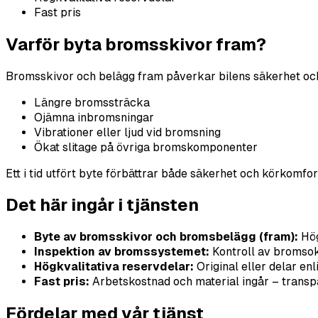
Fast pris
Varför byta bromsskivor fram?
Bromsskivor och belägg fram påverkar bilens säkerhet och b
Längre bromssträcka
Ojämna inbromsningar
Vibrationer eller ljud vid bromsning
Ökat slitage på övriga bromskomponenter
Ett i tid utfört byte förbättrar både säkerhet och körkomfor
Det här ingår i tjänsten
Byte av bromsskivor och bromsbelägg (fram):
Hög
Inspektion av bromssystemet:
Kontroll av bromsok
Högkvalitativa reservdelar:
Original eller delar enl
Fast pris:
Arbetskostnad och material ingår – transpa
Fördelar med vår tjänst