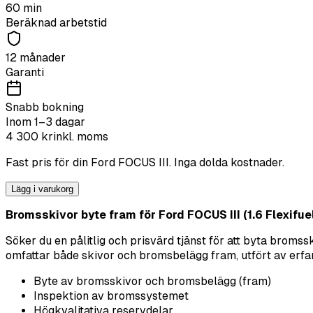
60
min
Beräknad arbetstid
12 månader
Garanti
Snabb bokning
Inom 1–3 dagar
4 300
kr
inkl. moms
Fast pris för din
Ford
FOCUS III
. Inga dolda kostnader.
Lägg i varukorg
Bromsskivor byte fram för Ford FOCUS III (1.6 Flexifuel)
Söker du en pålitlig och prisvärd tjänst för att byta brom
omfattar både skivor och bromsbelägg fram, utfört av erfarna 
Byte av bromsskivor och bromsbelägg (fram)
Inspektion av bromssystemet
Högkvalitativa reservdelar