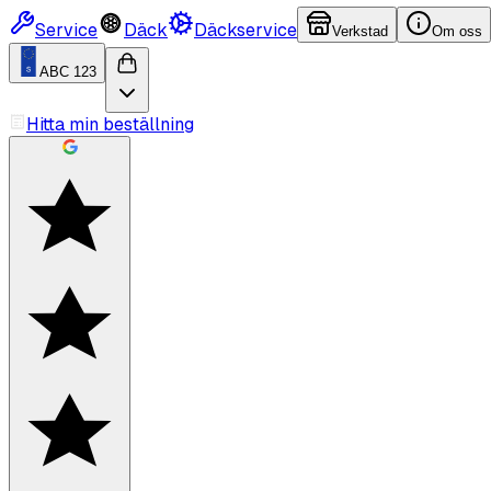
Service
Däck
Däckservice
Verkstad
Om oss
ABC 123
Hitta min beställning