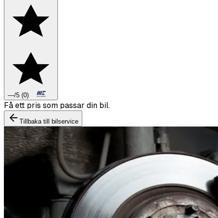
—
/5
(
0
)
Boka däckbyte eller montering inför vintern.
Tillbaka till bilservice