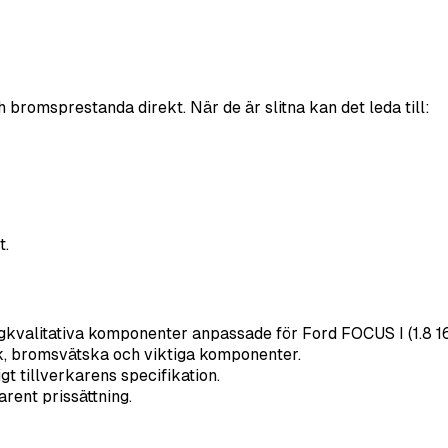
romsprestanda direkt. När de är slitna kan det leda till:
t.
kvalitativa komponenter anpassade för Ford FOCUS I (1.8 16
, bromsvätska och viktiga komponenter.
igt tillverkarens specifikation.
rent prissättning.