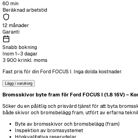
60
min
Beräknad arbetstid
12 månader
Garanti
Snabb bokning
Inom 1–3 dagar
3 900
kr
inkl. moms
Fast pris för din
Ford
FOCUS I
. Inga dolda kostnader.
Lägg i varukorg
Bromsskivor byte fram för Ford FOCUS I (1.8 16V) – Komp
Söker du en pålitlig och prisvärd tjänst för att byta brom
både skivor och bromsbelägg fram, utfört av erfarna tekniker 
Byte av bromsskivor och bromsbelägg (fram)
Inspektion av bromssystemet
Högkvalitativa reservdelar