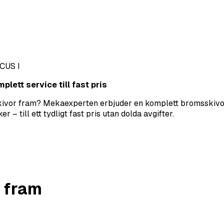
CUS I
lett service till fast pris
sskivor fram? Mekaexperten erbjuder en komplett bromsskivor
– till ett tydligt fast pris utan dolda avgifter.
 fram