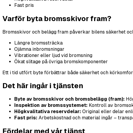
Fast pris
Varför byta bromsskivor fram?
Bromsskivor och belägg fram påverkar bilens säkerhet och b
Längre bromssträcka
Ojämna inbromsningar
Vibrationer eller ljud vid bromsning
Ökat slitage på övriga bromskomponenter
Ett i tid utfört byte förbättrar både säkerhet och körkomfor
Det här ingår i tjänsten
Byte av bromsskivor och bromsbelägg (fram):
Hög
Inspektion av bromssystemet:
Kontroll av bromsok
Högkvalitativa reservdelar:
Original eller delar enl
Fast pris:
Arbetskostnad och material ingår – transpa
Fördelar med vår tjänst