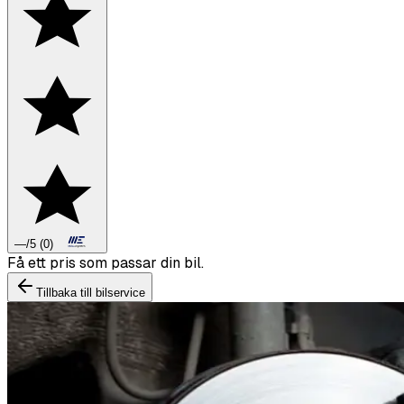
—
/5
(
0
)
Boka däckbyte eller montering inför vintern.
Tillbaka till bilservice