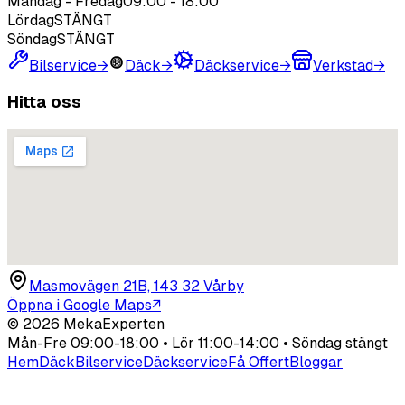
Måndag - Fredag
09:00
-
18:00
Lördag
STÄNGT
Söndag
STÄNGT
Bilservice
→
Däck
→
Däckservice
→
Verkstad
→
Hitta oss
Masmovägen 21B, 143 32 Vårby
Öppna i Google Maps
↗
©
2026
MekaExperten
Mån-Fre 09:00-18:00 • Lör 11:00-14:00 • Söndag stängt
Hem
Däck
Bilservice
Däckservice
Få Offert
Bloggar