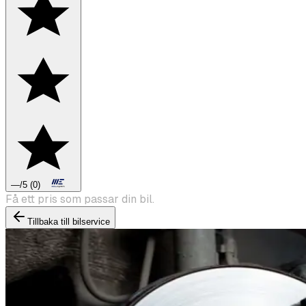
—
/5
(
0
)
Boka däckbyte eller montering inför vintern.
Tillbaka till bilservice