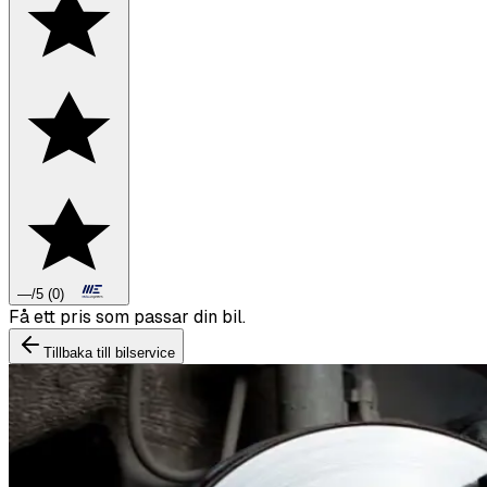
—
/5
(
0
)
Boka däckbyte eller montering inför vintern.
Tillbaka till bilservice