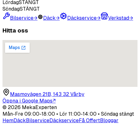
Lördag
STÄNGT
Söndag
STÄNGT
Bilservice
→
Däck
→
Däckservice
→
Verkstad
→
Hitta oss
Masmovägen 21B, 143 32 Vårby
Öppna i Google Maps
↗
©
2026
MekaExperten
Mån-Fre 09:00-18:00 • Lör 11:00-14:00 • Söndag stängt
Hem
Däck
Bilservice
Däckservice
Få Offert
Bloggar