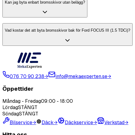
Kan jag byta enbart bromsskivor utan belägg?
Vad kostar det att byta bromsskivor bak för Ford FOCUS III (1.5 TDCi)?
076 70 90 238
→
info@mekaexperten.se
→
Öppettider
Måndag - Fredag
09:00
-
18:00
Lördag
STÄNGT
Söndag
STÄNGT
Bilservice
→
Däck
→
Däckservice
→
Verkstad
→
Hitta oss