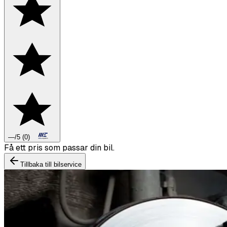
—
/5
(
0
)
Boka däckbyte eller montering inför vintern.
Tillbaka till bilservice