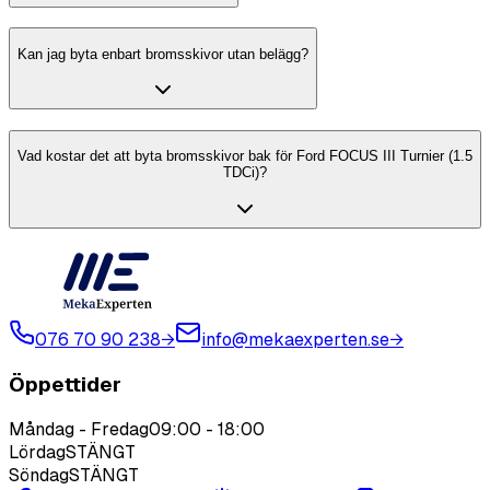
Kan jag byta enbart bromsskivor utan belägg?
Vad kostar det att byta bromsskivor bak för Ford FOCUS III Turnier (1.5
TDCi)?
076 70 90 238
→
info@mekaexperten.se
→
Öppettider
Måndag - Fredag
09:00
-
18:00
Lördag
STÄNGT
Söndag
STÄNGT