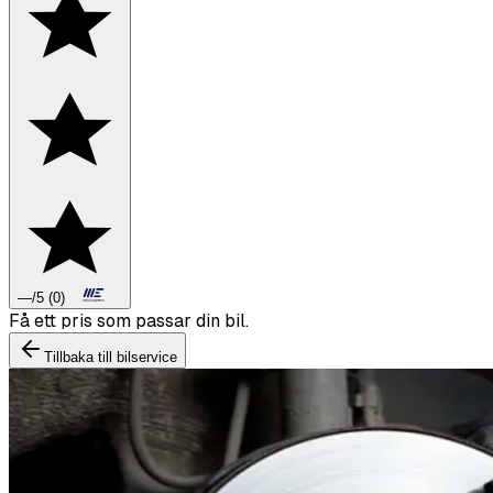
—
/5
(
0
)
Boka däckbyte eller montering inför vintern.
Tillbaka till bilservice