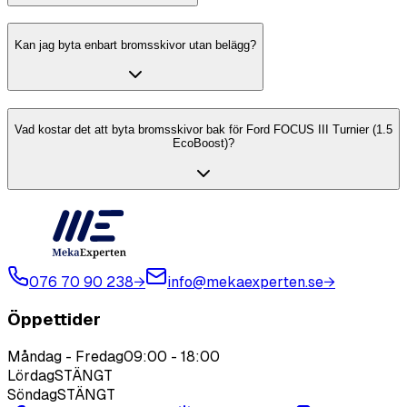
Kan jag byta enbart bromsskivor utan belägg?
Vad kostar det att byta bromsskivor bak för Ford FOCUS III Turnier (1.5
EcoBoost)?
076 70 90 238
→
info@mekaexperten.se
→
Öppettider
Måndag - Fredag
09:00
-
18:00
Lördag
STÄNGT
Söndag
STÄNGT