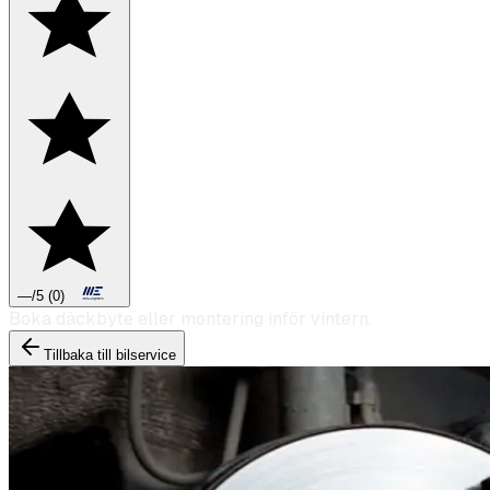
—
/5
(
0
)
Boka däckbyte eller montering inför vintern.
Tillbaka till bilservice