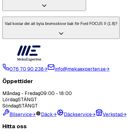
Vad kostar det att byta bromsskivor bak för Ford FOCUS II (1.8)?
076 70 90 238
→
info@mekaexperten.se
→
Öppettider
Måndag - Fredag
09:00
-
18:00
Lördag
STÄNGT
Söndag
STÄNGT
Bilservice
→
Däck
→
Däckservice
→
Verkstad
→
Hitta oss