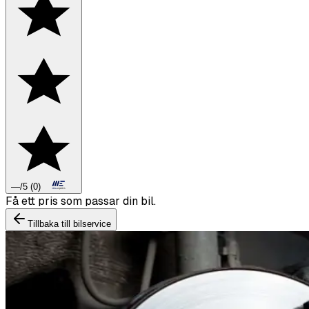
—
/5
(
0
)
Boka däckbyte eller montering inför vintern.
Tillbaka till bilservice