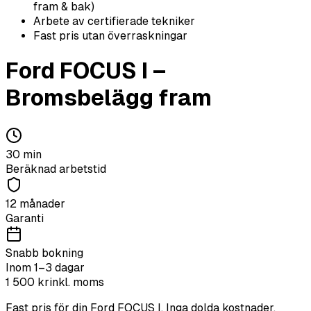
fram & bak)
Arbete av certifierade tekniker
Fast pris utan överraskningar
Ford
FOCUS I
–
Bromsbelägg fram
30
min
Beräknad arbetstid
12 månader
Garanti
Snabb bokning
Inom 1–3 dagar
1 500
kr
inkl. moms
Fast pris för din
Ford
FOCUS I
. Inga dolda kostnader.