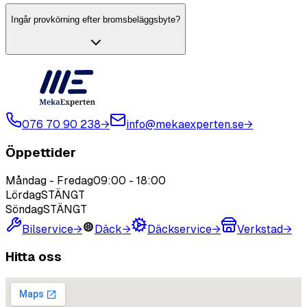
Ingår provkörning efter bromsbeläggsbyte?
076 70 90 238
→
info@mekaexperten.se
→
Öppettider
Måndag - Fredag
09:00
-
18:00
Lördag
STÄNGT
Söndag
STÄNGT
Bilservice
→
Däck
→
Däckservice
→
Verkstad
→
Hitta oss