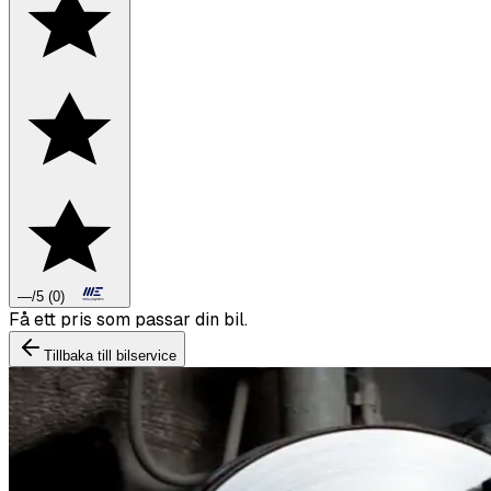
—
/5
(
0
)
Boka däckbyte eller montering inför vintern.
Tillbaka till bilservice