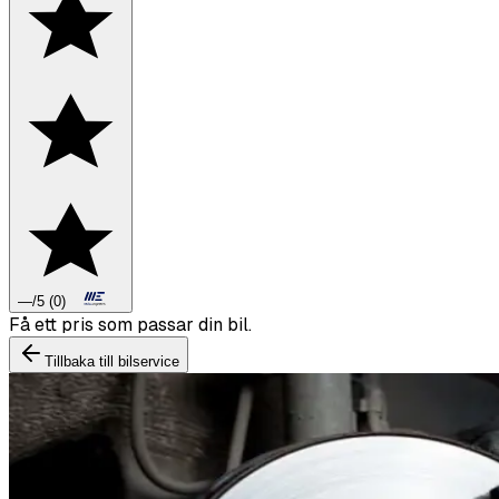
—
/5
(
0
)
Boka däckbyte eller montering inför vintern.
Tillbaka till bilservice