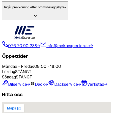
Ingår provkörning efter bromsbeläggsbyte?
076 70 90 238
→
info@mekaexperten.se
→
Öppettider
Måndag - Fredag
09:00
-
18:00
Lördag
STÄNGT
Söndag
STÄNGT
Bilservice
→
Däck
→
Däckservice
→
Verkstad
→
Hitta oss