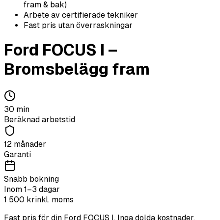
fram & bak)
Arbete av certifierade tekniker
Fast pris utan överraskningar
Ford
FOCUS I
–
Bromsbelägg fram
30
min
Beräknad arbetstid
12 månader
Garanti
Snabb bokning
Inom 1–3 dagar
1 500
kr
inkl. moms
Fast pris för din
Ford
FOCUS I
. Inga dolda kostnader.