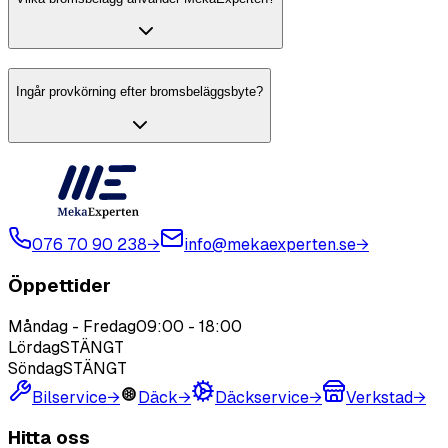
Ingår provkörning efter bromsbeläggsbyte?
076 70 90 238
→
info@mekaexperten.se
→
Öppettider
Måndag - Fredag
09:00
-
18:00
Lördag
STÄNGT
Söndag
STÄNGT
Bilservice
→
Däck
→
Däckservice
→
Verkstad
→
Hitta oss