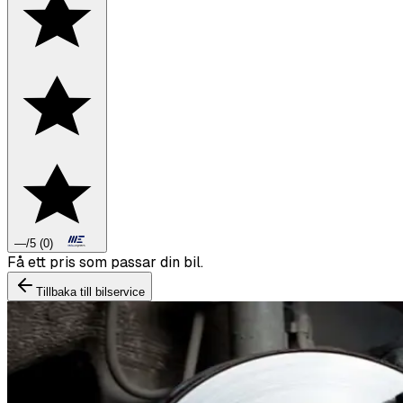
—
/5
(
0
)
Boka däckbyte eller montering inför vintern.
Tillbaka till bilservice