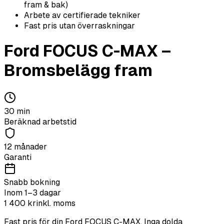
fram & bak)
Arbete av certifierade tekniker
Fast pris utan överraskningar
Ford
FOCUS C-MAX
–
Bromsbelägg fram
30
min
Beräknad arbetstid
12 månader
Garanti
Snabb bokning
Inom 1–3 dagar
1 400
kr
inkl. moms
Fast pris för din
Ford
FOCUS C-MAX
. Inga dolda