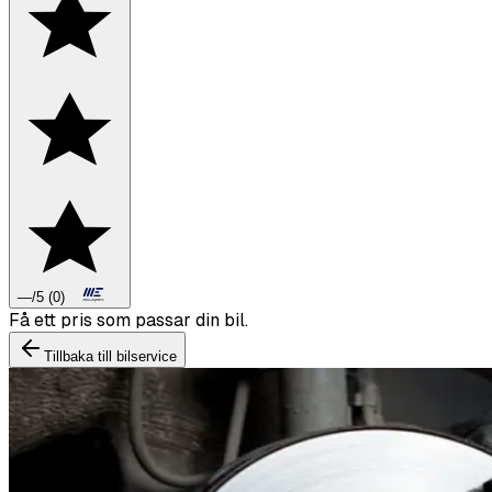
—
/5
(
0
)
Boka däckbyte eller montering inför vintern.
Tillbaka till bilservice