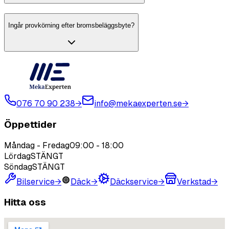
Ingår provkörning efter bromsbeläggsbyte?
076 70 90 238
→
info@mekaexperten.se
→
Öppettider
Måndag - Fredag
09:00
-
18:00
Lördag
STÄNGT
Söndag
STÄNGT
Bilservice
→
Däck
→
Däckservice
→
Verkstad
→
Hitta oss