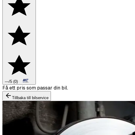
—
/5
(
0
)
Boka däckbyte eller montering inför vintern.
Tillbaka till bilservice