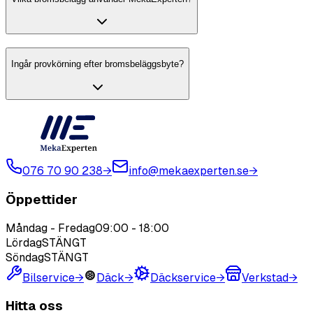
Ingår provkörning efter bromsbeläggsbyte?
076 70 90 238
→
info@mekaexperten.se
→
Öppettider
Måndag - Fredag
09:00
-
18:00
Lördag
STÄNGT
Söndag
STÄNGT
Bilservice
→
Däck
→
Däckservice
→
Verkstad
→
Hitta oss