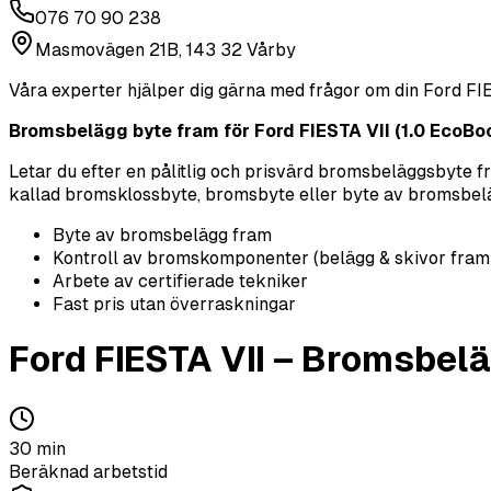
076 70 90 238
Masmovägen 21B, 143 32 Vårby
Våra experter hjälper dig gärna med frågor om din
Ford
FI
Bromsbelägg byte fram för Ford FIESTA VII (1.0 EcoBoos
Letar du efter en pålitlig och prisvärd bromsbeläggsbyte 
kallad bromsklossbyte, bromsbyte eller byte av bromsbelägg 
Byte av bromsbelägg fram
Kontroll av bromskomponenter (belägg & skivor fram
Arbete av certifierade tekniker
Fast pris utan överraskningar
Ford
FIESTA VII
–
Bromsbelä
30
min
Beräknad arbetstid