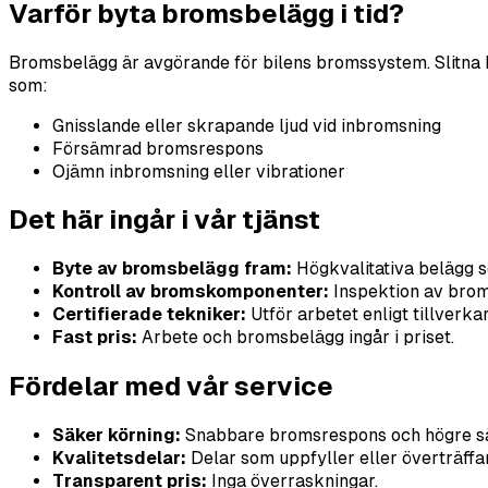
Varför byta bromsbelägg i tid?
Bromsbelägg är avgörande för bilens bromssystem. Slitna 
som:
Gnisslande eller skrapande ljud vid inbromsning
Försämrad bromsrespons
Ojämn inbromsning eller vibrationer
Det här ingår i vår tjänst
Byte av bromsbelägg fram:
Högkvalitativa belägg s
Kontroll av bromskomponenter:
Inspektion av brom
Certifierade tekniker:
Utför arbetet enligt tillverka
Fast pris:
Arbete och bromsbelägg ingår i priset.
Fördelar med vår service
Säker körning:
Snabbare bromsrespons och högre sä
Kvalitetsdelar:
Delar som uppfyller eller överträffar
Transparent pris:
Inga överraskningar.