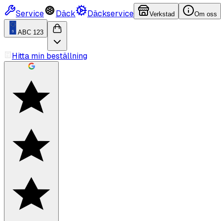
Service
Däck
Däckservice
Verkstad
Om oss
ABC 123
Hitta min beställning