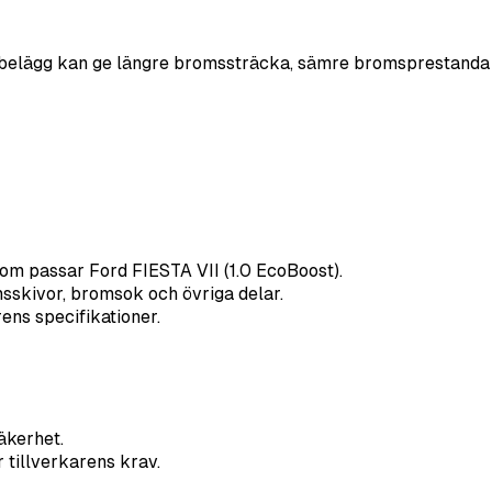
belägg kan ge längre bromssträcka, sämre bromsprestanda oc
om passar Ford FIESTA VII (1.0 EcoBoost).
sskivor, bromsok och övriga delar.
rens specifikationer.
kerhet.
 tillverkarens krav.