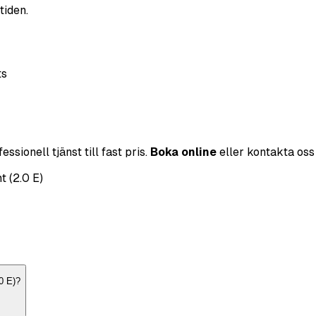
tiden.
ts
sionell tjänst till fast pris.
Boka online
eller kontakta oss 
 (2.0 E)
0 E)?