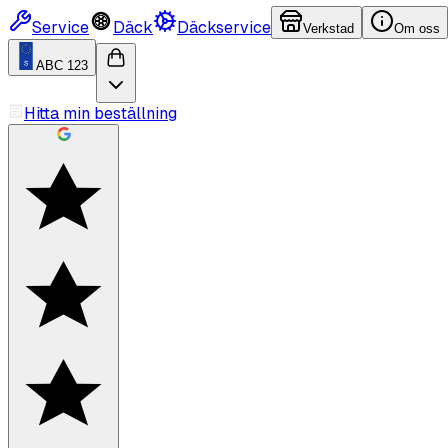
Service
Däck
Däckservice
Verkstad
Om oss
ABC 123
Hitta min beställning