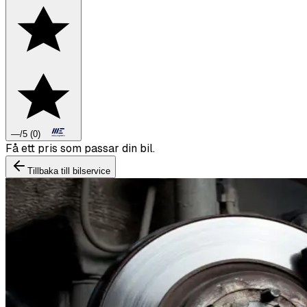
—
/5
(
0
)
Boka däckbyte eller montering inför vintern.
Tillbaka till bilservice