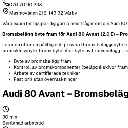
076 70 90 238
Masmovägen 21B, 143 32 Vårby
Våra experter hjälper dig gärna med frågor om din
Audi
80
Bromsbelägg byte fram för Audi 80 Avant (2.0 E) – Prof
Letar du efter en pålitlig och prisvärd bromsbeläggsbyte 
bromsklossbyte, bromsbyte eller byte av bromsbelägg – utför
Byte av bromsbelägg fram
Kontroll av bromskomponenter (belägg & skivor fram
Arbete av certifierade tekniker
Fast pris utan överraskningar
Audi
80 Avant
–
Bromsbeläg
30
min
Beräknad arbetstid