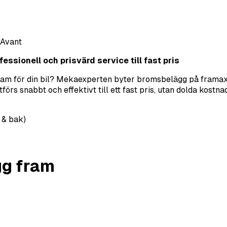
 Avant
essionell och prisvärd service till fast pris
fram för din bil? Mekaexperten byter bromsbelägg på framaxel
s snabbt och effektivt till ett fast pris, utan dolda kostnad
 & bak)
g fram