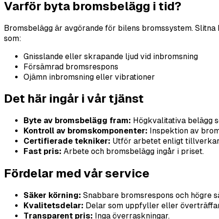
Varför byta bromsbelägg i tid?
Bromsbelägg är avgörande för bilens bromssystem. Slitna 
som:
Gnisslande eller skrapande ljud vid inbromsning
Försämrad bromsrespons
Ojämn inbromsning eller vibrationer
Det här ingår i vår tjänst
Byte av bromsbelägg fram:
Högkvalitativa belägg s
Kontroll av bromskomponenter:
Inspektion av brom
Certifierade tekniker:
Utför arbetet enligt tillverka
Fast pris:
Arbete och bromsbelägg ingår i priset.
Fördelar med vår service
Säker körning:
Snabbare bromsrespons och högre sä
Kvalitetsdelar:
Delar som uppfyller eller överträffar
Transparent pris:
Inga överraskningar.