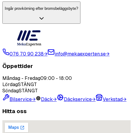
Ingår provkörning efter bromsbeläggsbyte?
076 70 90 238
→
info@mekaexperten.se
→
Öppettider
Måndag - Fredag
09:00
-
18:00
Lördag
STÄNGT
Söndag
STÄNGT
Bilservice
→
Däck
→
Däckservice
→
Verkstad
→
Hitta oss