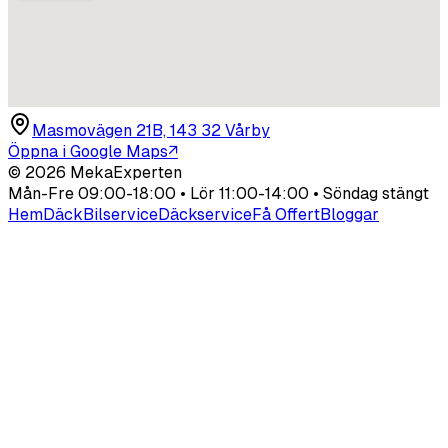
Masmovägen 21B, 143 32 Vårby
Öppna i Google Maps
↗
©
2026
MekaExperten
Mån-Fre 09:00-18:00 • Lör 11:00-14:00 • Söndag stängt
Hem
Däck
Bilservice
Däckservice
Få Offert
Bloggar