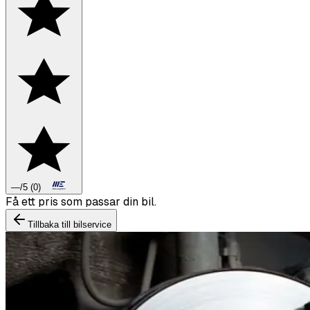
—
/5
(
0
)
Boka däckbyte eller montering inför vintern.
Tillbaka till bilservice