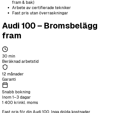
fram & bak)
Arbete av certifierade tekniker
Fast pris utan överraskningar
Audi
100
–
Bromsbelägg
fram
30
min
Beräknad arbetstid
12 månader
Garanti
Snabb bokning
Inom 1–3 dagar
1 400
kr
inkl. moms
Fast pris för din
Audi
100
. Inga dolda kostnader.