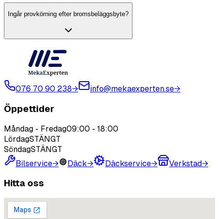
Ingår provkörning efter bromsbeläggsbyte?
076 70 90 238
→
info@mekaexperten.se
→
Öppettider
Måndag - Fredag
09:00
-
18:00
Lördag
STÄNGT
Söndag
STÄNGT
Bilservice
→
Däck
→
Däckservice
→
Verkstad
→
Hitta oss