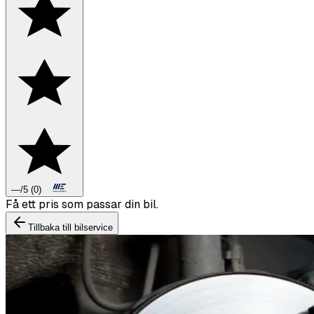
—
/5
(
0
)
Boka däckbyte eller montering inför vintern.
Tillbaka till bilservice