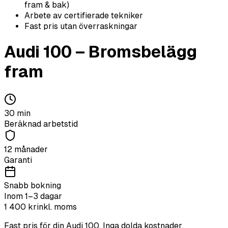
fram & bak)
Arbete av certifierade tekniker
Fast pris utan överraskningar
Audi
100
–
Bromsbelägg
fram
30
min
Beräknad arbetstid
12 månader
Garanti
Snabb bokning
Inom 1–3 dagar
1 400
kr
inkl. moms
Fast pris för din
Audi
100
. Inga dolda kostnader.