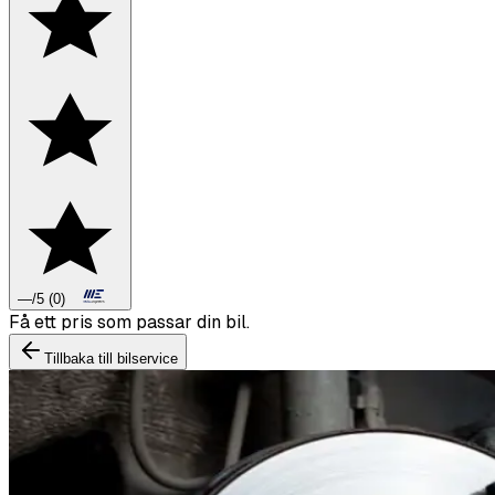
—
/5
(
0
)
Boka däckbyte eller montering inför vintern.
Tillbaka till bilservice