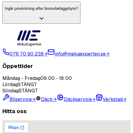
Ingår provkörning efter bromsbeläggsbyte?
076 70 90 238
→
info@mekaexperten.se
→
Öppettider
Måndag - Fredag
09:00
-
18:00
Lördag
STÄNGT
Söndag
STÄNGT
Bilservice
→
Däck
→
Däckservice
→
Verkstad
→
Hitta oss