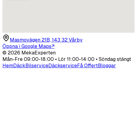
Masmovägen 21B, 143 32 Vårby
Öppna i Google Maps
↗
©
2026
MekaExperten
Mån-Fre 09:00-18:00 • Lör 11:00-14:00 • Söndag stängt
Hem
Däck
Bilservice
Däckservice
Få Offert
Bloggar