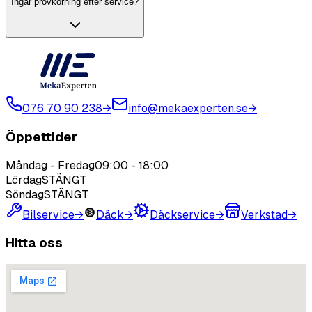
Ingår provkörning efter service?
076 70 90 238
→
info@mekaexperten.se
→
Öppettider
Måndag - Fredag
09:00
-
18:00
Lördag
STÄNGT
Söndag
STÄNGT
Bilservice
→
Däck
→
Däckservice
→
Verkstad
→
Hitta oss