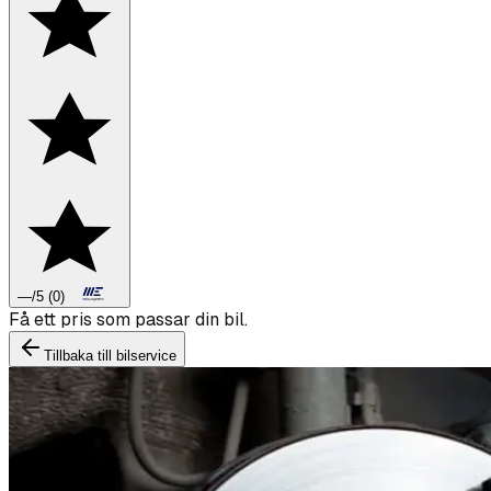
—
/5
(
0
)
Boka däckbyte eller montering inför vintern.
Tillbaka till bilservice