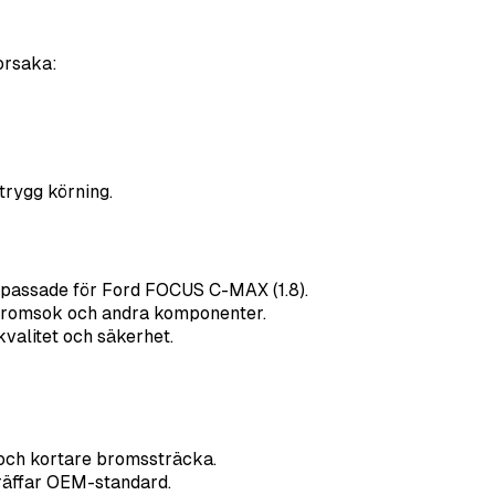
orsaka:
 trygg körning.
npassade för Ford FOCUS C-MAX (1.8).
 bromsok och andra komponenter.
 kvalitet och säkerhet.
och kortare bromssträcka.
räffar OEM-standard.