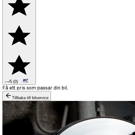
—
/5
(
0
)
Boka däckbyte eller montering inför vintern.
Tillbaka till bilservice