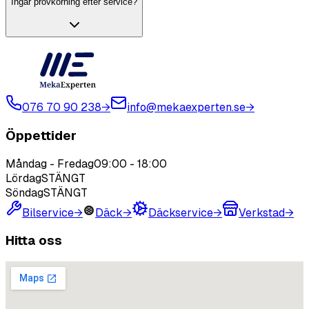
Ingår provkörning efter service?
076 70 90 238
→
info@mekaexperten.se
→
Öppettider
Måndag - Fredag
09:00
-
18:00
Lördag
STÄNGT
Söndag
STÄNGT
Bilservice
→
Däck
→
Däckservice
→
Verkstad
→
Hitta oss