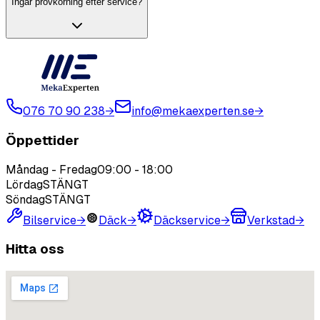
Ingår provkörning efter service?
076 70 90 238
→
info@mekaexperten.se
→
Öppettider
Måndag - Fredag
09:00
-
18:00
Lördag
STÄNGT
Söndag
STÄNGT
Bilservice
→
Däck
→
Däckservice
→
Verkstad
→
Hitta oss