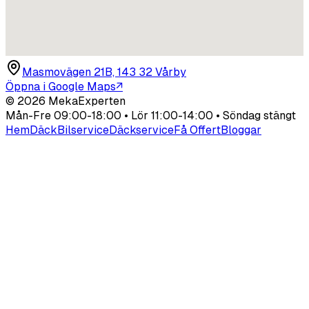
Masmovägen 21B, 143 32 Vårby
Öppna i Google Maps
↗
©
2026
MekaExperten
Mån-Fre 09:00-18:00 • Lör 11:00-14:00 • Söndag stängt
Hem
Däck
Bilservice
Däckservice
Få Offert
Bloggar