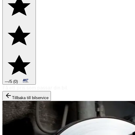
—
/5
(
0
)
Boka däckbyte eller montering inför vintern.
Tillbaka till bilservice