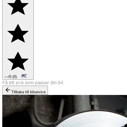
—
/5
(
0
)
Boka däckbyte eller montering inför vintern.
Tillbaka till bilservice