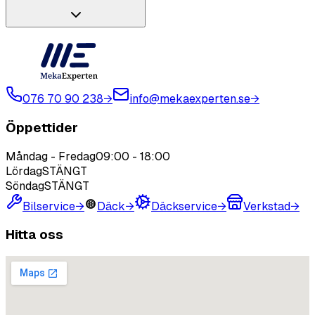
076 70 90 238
→
info@mekaexperten.se
→
Öppettider
Måndag - Fredag
09:00
-
18:00
Lördag
STÄNGT
Söndag
STÄNGT
Bilservice
→
Däck
→
Däckservice
→
Verkstad
→
Hitta oss