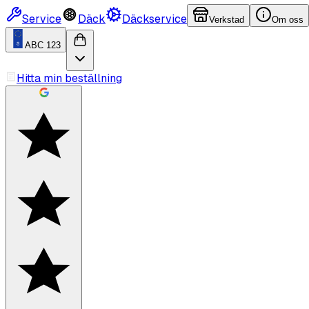
Service
Däck
Däckservice
Verkstad
Om oss
ABC 123
Hitta min beställning