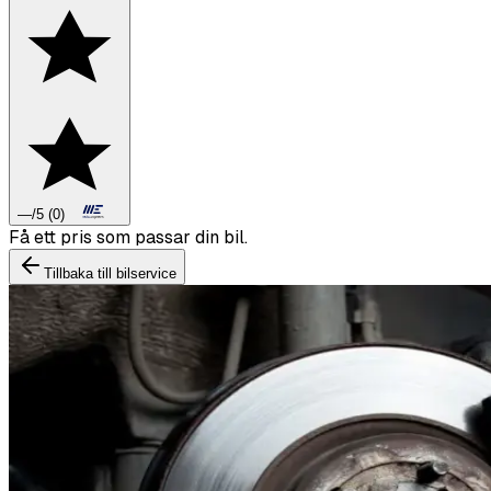
—
/5
(
0
)
Tillbaka till bilservice