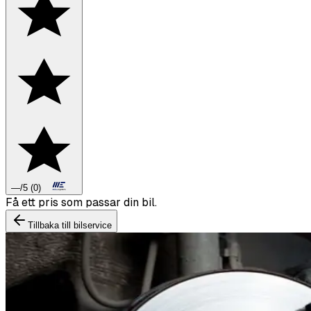
—
/5
(
0
)
Boka däckbyte eller montering inför vintern.
Tillbaka till bilservice