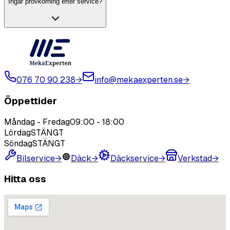
Ingår provkörning efter service?
076 70 90 238
→
info@mekaexperten.se
→
Öppettider
Måndag - Fredag
09:00
-
18:00
Lördag
STÄNGT
Söndag
STÄNGT
Bilservice
→
Däck
→
Däckservice
→
Verkstad
→
Hitta oss