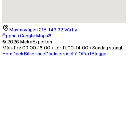
Masmovägen 21B, 143 32 Vårby
Öppna i Google Maps
↗
©
2026
MekaExperten
Mån-Fre 09:00-18:00 • Lör 11:00-14:00 • Söndag stängt
Hem
Däck
Bilservice
Däckservice
Få Offert
Bloggar