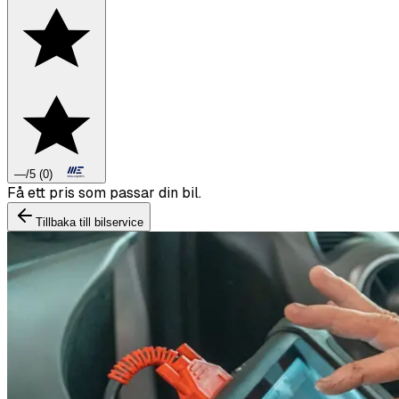
—
/5
(
0
)
Boka däckbyte eller montering inför vintern.
Tillbaka till bilservice