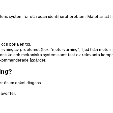
s system för ett redan identifierat problem. Målet är att hit
och boka en tid.
vning av problemet (t.ex. ”motorvarning”, ”ljud från motorn
troniska och mekaniska system samt test av relevanta kompo
rekommenderade åtgärder.
ing?
r än en enkel diagnos.
avgifter.