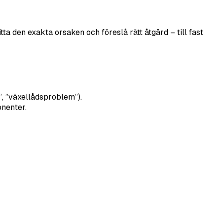
ta den exakta orsaken och föreslå rätt åtgärd – till fast
”, ”växellådsproblem”).
nenter.