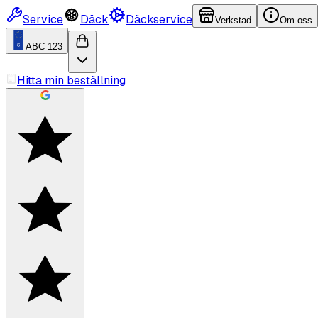
Service
Däck
Däckservice
Verkstad
Om oss
ABC 123
Hitta min beställning