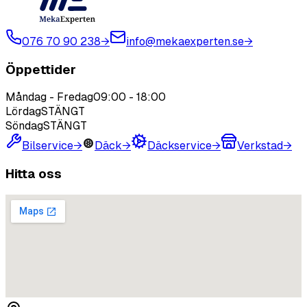
076 70 90 238
→
info@mekaexperten.se
→
Öppettider
Måndag - Fredag
09:00
-
18:00
Lördag
STÄNGT
Söndag
STÄNGT
Bilservice
→
Däck
→
Däckservice
→
Verkstad
→
Hitta oss