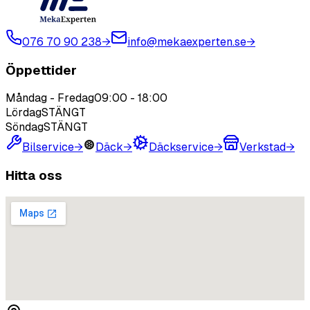
076 70 90 238
→
info@mekaexperten.se
→
Öppettider
Måndag - Fredag
09:00
-
18:00
Lördag
STÄNGT
Söndag
STÄNGT
Bilservice
→
Däck
→
Däckservice
→
Verkstad
→
Hitta oss