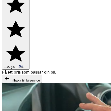
—
/5
(
0
)
Boka däckbyte eller montering inför vintern.
Tillbaka till bilservice