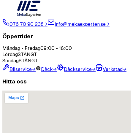
076 70 90 238
→
info@mekaexperten.se
→
Öppettider
Måndag - Fredag
09:00
-
18:00
Lördag
STÄNGT
Söndag
STÄNGT
Bilservice
→
Däck
→
Däckservice
→
Verkstad
→
Hitta oss