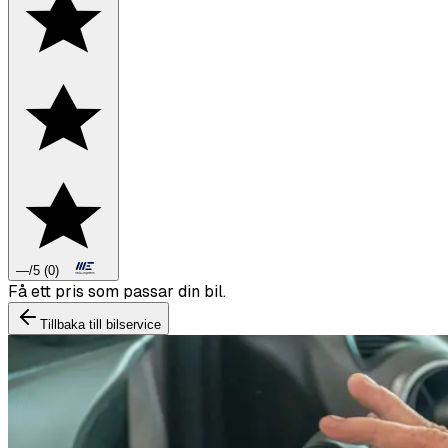
—
/5
(
0
)
Boka däckbyte eller montering inför vintern.
Tillbaka till bilservice