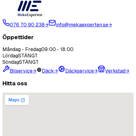
076 70 90 238
→
info@mekaexperten.se
→
Öppettider
Måndag - Fredag
09:00
-
18:00
Lördag
STÄNGT
Söndag
STÄNGT
Bilservice
→
Däck
→
Däckservice
→
Verkstad
→
Hitta oss