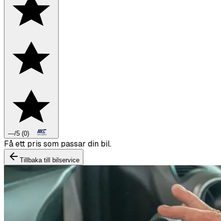
—
/5
(
0
)
Boka däckbyte eller montering inför vintern.
Tillbaka till bilservice