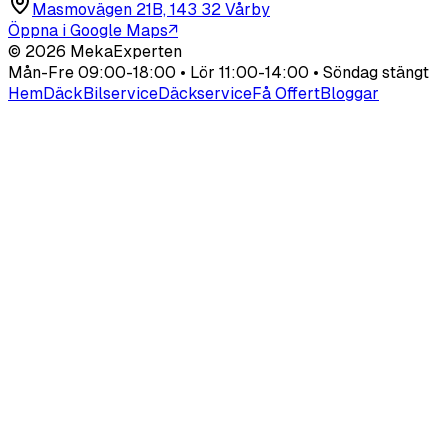
Masmovägen 21B, 143 32 Vårby
Öppna i Google Maps
↗
©
2026
MekaExperten
Mån-Fre 09:00-18:00 • Lör 11:00-14:00 • Söndag stängt
Hem
Däck
Bilservice
Däckservice
Få Offert
Bloggar