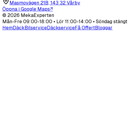
Masmovägen 21B, 143 32 Vårby
Öppna i Google Maps
↗
©
2026
MekaExperten
Mån-Fre 09:00-18:00 • Lör 11:00-14:00 • Söndag stängt
Hem
Däck
Bilservice
Däckservice
Få Offert
Bloggar