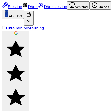
Service
Däck
Däckservice
Verkstad
Om oss
ABC 123
Hitta min beställning