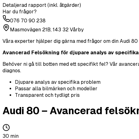
Detaljerad rapport (inkl. åtgärder)
Har du frågor?
076 70 90 238
Masmovägen 21B, 143 32 Vårby
Våra experter hjälper dig gärna med frågor om din
Audi
80
Avancerad Felsökning för djupare analys av specifika p
Behöver ni gå till botten med ett specifikt fel? Vår avanc
diagnos.
Djupare analys av specifika problem
Passar alla bilmärken och modeller
Transparent och tydligt pris
Audi
80
–
Avancerad felsök
30
min