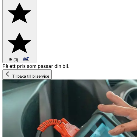
—
/5
(
0
)
Boka däckbyte eller montering inför vintern.
Tillbaka till bilservice