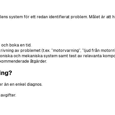
s system för ett redan identifierat problem. Målet är att hit
och boka en tid.
vning av problemet (t.ex. ”motorvarning”, ”ljud från motorn
troniska och mekaniska system samt test av relevanta kompo
rekommenderade åtgärder.
ing?
r än en enkel diagnos.
avgifter.