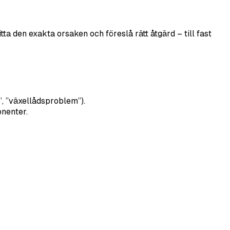
ta den exakta orsaken och föreslå rätt åtgärd – till fast
”, ”växellådsproblem”).
nenter.