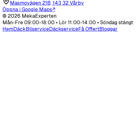
Masmovägen 21B, 143 32 Vårby
Öppna i Google Maps
↗
©
2026
MekaExperten
Mån-Fre 09:00-18:00 • Lör 11:00-14:00 • Söndag stängt
Hem
Däck
Bilservice
Däckservice
Få Offert
Bloggar