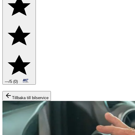
—
/5
(
0
)
Boka däckbyte eller montering inför vintern.
Tillbaka till bilservice