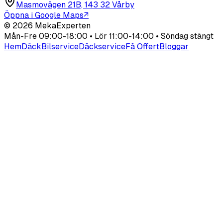
Masmovägen 21B, 143 32 Vårby
Öppna i Google Maps
↗
©
2026
MekaExperten
Mån-Fre 09:00-18:00 • Lör 11:00-14:00 • Söndag stängt
Hem
Däck
Bilservice
Däckservice
Få Offert
Bloggar