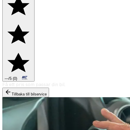
—
/5
(
0
)
Boka däckbyte eller montering inför vintern.
Tillbaka till bilservice