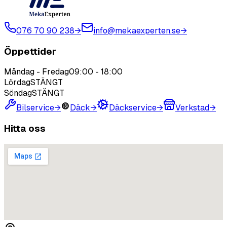
076 70 90 238
→
info@mekaexperten.se
→
Öppettider
Måndag - Fredag
09:00
-
18:00
Lördag
STÄNGT
Söndag
STÄNGT
Bilservice
→
Däck
→
Däckservice
→
Verkstad
→
Hitta oss