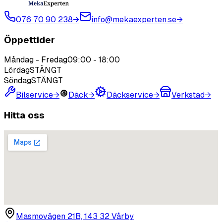
076 70 90 238
→
info@mekaexperten.se
→
Öppettider
Måndag - Fredag
09:00
-
18:00
Lördag
STÄNGT
Söndag
STÄNGT
Bilservice
→
Däck
→
Däckservice
→
Verkstad
→
Hitta oss
Masmovägen 21B, 143 32 Vårby