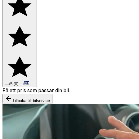
—
/5
(
0
)
Boka däckbyte eller montering inför vintern.
Tillbaka till bilservice