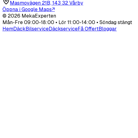
Masmovägen 21B, 143 32 Vårby
Öppna i Google Maps
↗
©
2026
MekaExperten
Mån-Fre 09:00-18:00 • Lör 11:00-14:00 • Söndag stängt
Hem
Däck
Bilservice
Däckservice
Få Offert
Bloggar