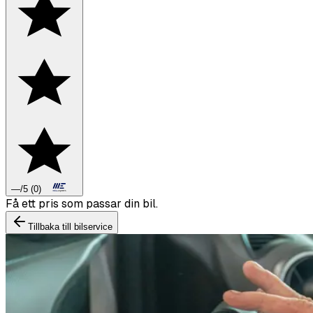
—
/5
(
0
)
Boka däckbyte eller montering inför vintern.
Tillbaka till bilservice